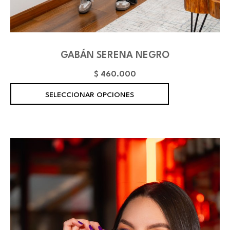
GABÁN SERENA NEGRO
$
460.000
E
SELECCIONAR OPCIONES
s
t
e
p
r
o
d
u
c
t
o