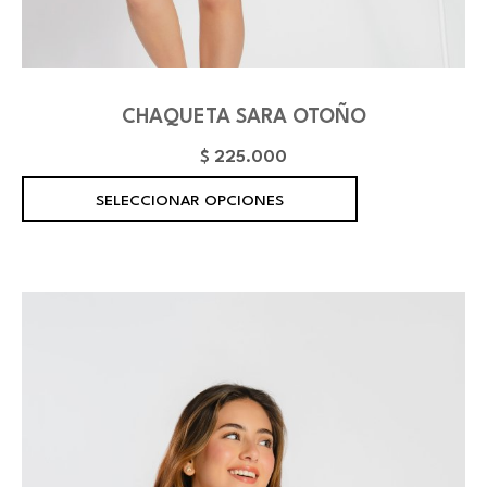
CHAQUETA SARA OTOÑO
$
225.000
E
SELECCIONAR OPCIONES
s
t
e
p
r
o
d
u
c
t
o