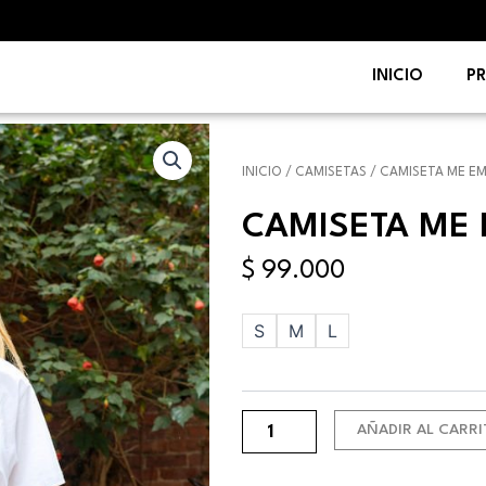
INICIO
P
INICIO
/
CAMISETAS
/ CAMISETA ME E
CAMISETA ME
$
99.000
Camiseta
S
M
L
me
emparame
cantidad
AÑADIR AL CARR