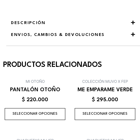
DESCRIPCIÓN
ENVIOS, CAMBIOS & DEVOLUCIONES
PRODUCTOS RELACIONADOS
Este
Es
MI OTOÑO
COLECCIÓN MUVO X FEP
producto
pr
PANTALÓN OTOÑO
ME EMPARAME VERDE
tiene
ti
$
220.000
$
295.000
múltiples
mú
variantes.
va
SELECCIONAR OPCIONES
SELECCIONAR OPCIONES
Las
La
opciones
op
se
se
Este
Es
pueden
p