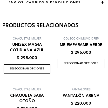
ENVIOS, CAMBIOS & DEVOLUCIONES
PRODUCTOS RELACIONADOS
Este
Es
CHAQUETAS MUJER
COLECCIÓN MUVO X FEP
producto
pr
UNISEX MAGIA
ME EMPARAME VERDE
tiene
ti
COTIDIANA AZUL
$
295.000
múltiples
mú
$
295.000
variantes.
va
SELECCIONAR OPCIONES
Las
La
SELECCIONAR OPCIONES
opciones
op
se
se
pueden
p
Este
Es
elegir
el
CHAQUETAS MUJER
PANTALONES
producto
pr
en
e
CHAQUETA SARA
PANTALÓN ARENA
tiene
ti
la
la
OTOÑO
$
220.000
múltiples
mú
página
pá