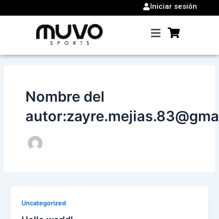
Ir
Iniciar sesión
al
contenido
Cart
Nombre del
autor:zayre.mejias.83@gma
Uncategorized