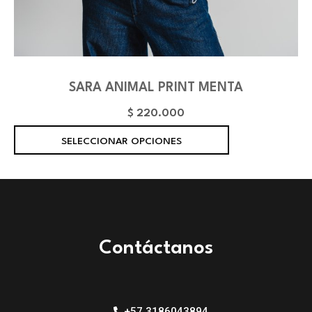
SARA ANIMAL PRINT MENTA
$
220.000
E
SELECCIONAR OPCIONES
s
t
e
p
r
o
Contáctanos
d
u
c
t
+57 3186043894